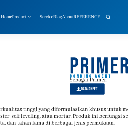
Home
Product
Service
Blog
About
REFERENCE
prime
Bonding agent
Sebagai Primer.
Data sheet
rkualitas tinggi yang diformulasikan khusus untuk m
ter, self leveling, atau mortar. Produk ini berfungsi 
a, dan tahan lama di berbagai jenis permukaan.