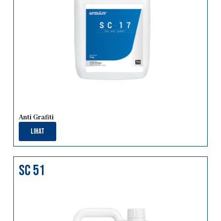
Anti Grafiti
Lihat
sc 51